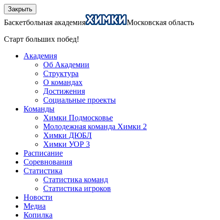
Закрыть
Баскетбольная академия
Московская область
Старт больших побед!
Академия
Об Академии
Структура
О командах
Достижения
Социальные проекты
Команды
Химки Подмосковье
Молодежная команда Химки 2
Химки ДЮБЛ
Химки УОР 3
Расписание
Соревнования
Статистика
Статистика команд
Статистика игроков
Новости
Медиа
Копилка