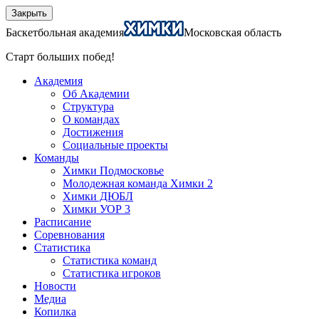
Закрыть
Баскетбольная академия
Московская область
Старт больших побед!
Академия
Об Академии
Структура
О командах
Достижения
Социальные проекты
Команды
Химки Подмосковье
Молодежная команда Химки 2
Химки ДЮБЛ
Химки УОР 3
Расписание
Соревнования
Статистика
Статистика команд
Статистика игроков
Новости
Медиа
Копилка