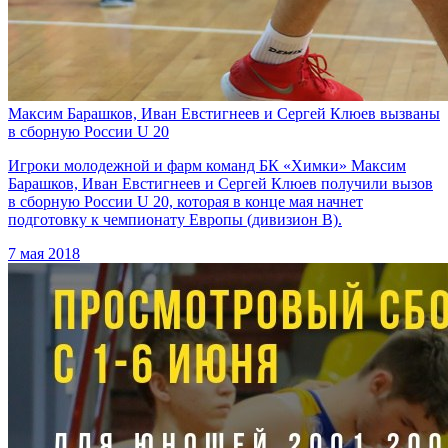
Максим Барашков, Иван Евстигнеев и Сергей Клюев вызваны
в сборную России U 20
Игроки молодежной и фарм команд БК «Химки» Максим
Барашков, Иван Евстигнеев и Сергей Клюев получили вызов
в сборную России U 20, которая в конце мая начнет
подготовку к чемпионату Европы (дивизион B).
7 мая 2018