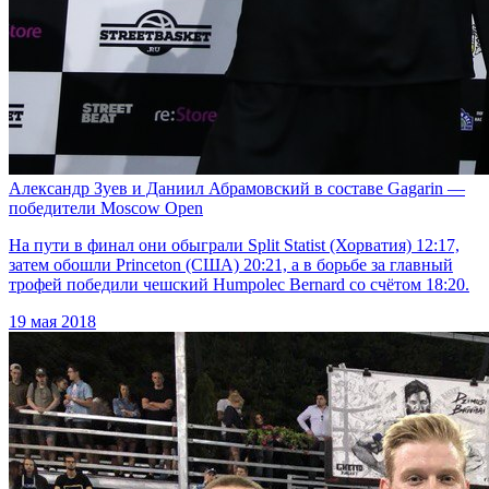
Александр Зуев и Даниил Абрамовский в составе Gagarin —
победители Moscow Open
На пути в финал они обыграли Split Statist (Хорватия) 12:17,
затем обошли Princeton (США) 20:21, а в борьбе за главный
трофей победили чешский Humpolec Bernard со счётом 18:20.
19 мая 2018