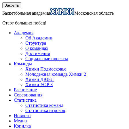
Закрыть
Баскетбольная академия
Московская область
Старт больших побед!
Академия
Об Академии
Структура
О командах
Достижения
Социальные проекты
Команды
Химки Подмосковье
Молодежная команда Химки 2
Химки ДЮБЛ
Химки УОР 3
Расписание
Соревнования
Статистика
Статистика команд
Статистика игроков
Новости
Медиа
Копилка