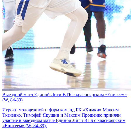
Выездной матч Единой Лиги ВТБ с красноярским «Енисеем»
(W, 84-89)
Игроки молодежной и фарм команд БК «Химки» Максим
Ткаченко, Тимофей Якушин и Максим Прощенко приняли
участие в выездном матче Единой Лиги ВТБ с красноярским
«Енисеем» (W, 84-89).