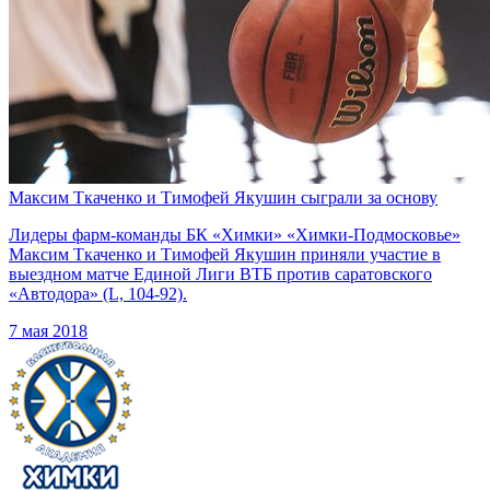
Максим Ткаченко и Тимофей Якушин сыграли за основу
Лидеры фарм-команды БК «Химки» «Химки-Подмосковье»
Максим Ткаченко и Тимофей Якушин приняли участие в
выездном матче Единой Лиги ВТБ против саратовского
«Автодора» (L, 104-92).
7 мая 2018