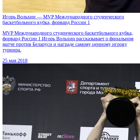
Игорь Вольхин — MVP Международного студенческого
баскетбольного кубка, форвард России 1
MVP Международного студенческого баскетбольного кубка,
форвард России 1 Игорь Вольхин рассказывает о финальном
матче против Беларуси и награде самому ценному игроку
турнира.
25 мая 2018