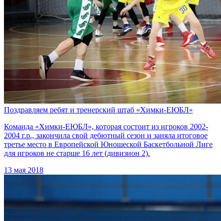
Поздравляем ребят и тренерский штаб «Химки-ЕЮБЛ»
Команда «Химки-ЕЮБЛ», которая состоит из игроков 2002-
2004 г.р., закончила свой дебютный сезон и заняла итоговое
третье место в Европейской Юношеской Баскетбольной Лиге
для игроков не старше 16 лет (дивизион 2).
13 мая 2018