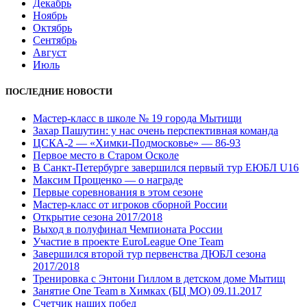
Декабрь
Ноябрь
Октябрь
Сентябрь
Август
Июль
ПОСЛЕДНИЕ НОВОСТИ
Мастер-класс в школе № 19 города Мытищи
Захар Пашутин: у нас очень перспективная команда
ЦСКА-2 — «Химки-Подмосковье» — 86-93
Первое место в Старом Осколе
В Санкт-Петербурге завершился первый тур ЕЮБЛ U16
Максим Прощенко — о награде
Первые соревнования в этом сезоне
Мастер-класс от игроков сборной России
Открытие сезона 2017/2018
Выход в полуфинал Чемпионата России
Участие в проекте EuroLeague One Team
Завершился второй тур первенства ДЮБЛ сезона
2017/2018
Тренировка с Энтони Гиллом в детском доме Мытищ
Занятие One Team в Химках (БЦ МО) 09.11.2017
Счетчик наших побед