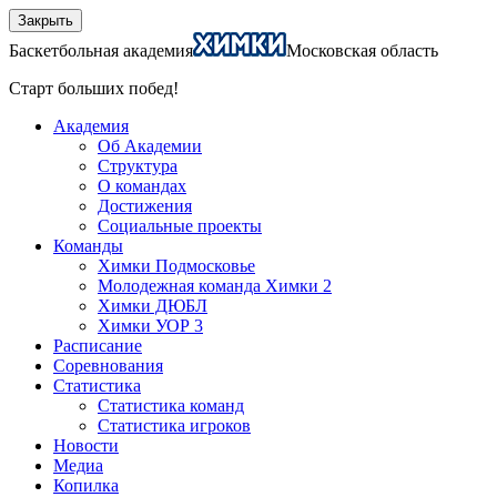
Закрыть
Баскетбольная академия
Московская область
Старт больших побед!
Академия
Об Академии
Структура
О командах
Достижения
Социальные проекты
Команды
Химки Подмосковье
Молодежная команда Химки 2
Химки ДЮБЛ
Химки УОР 3
Расписание
Соревнования
Статистика
Статистика команд
Статистика игроков
Новости
Медиа
Копилка