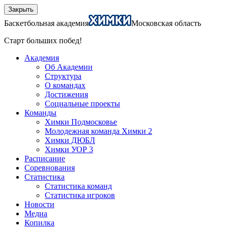
Закрыть
Баскетбольная академия
Московская область
Старт больших побед!
Академия
Об Академии
Структура
О командах
Достижения
Социальные проекты
Команды
Химки Подмосковье
Молодежная команда Химки 2
Химки ДЮБЛ
Химки УОР 3
Расписание
Соревнования
Статистика
Статистика команд
Статистика игроков
Новости
Медиа
Копилка