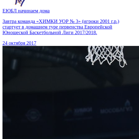
ЕЮБЛ начинаем дома
Завтра команда «ХИМКИ УОР № 3» (игроки 2001 г.р.)
стартует в домашнем туре первенства Европейской
Юношеской Баскетбольной Лиги 2017/2018.
24 октября 2017