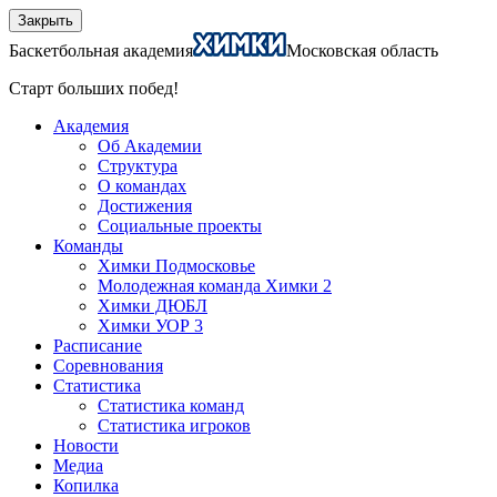
Закрыть
Баскетбольная академия
Московская область
Старт больших побед!
Академия
Об Академии
Структура
О командах
Достижения
Социальные проекты
Команды
Химки Подмосковье
Молодежная команда Химки 2
Химки ДЮБЛ
Химки УОР 3
Расписание
Соревнования
Статистика
Статистика команд
Статистика игроков
Новости
Медиа
Копилка